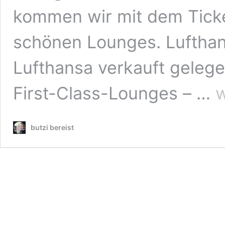
kommen wir mit dem Ticket
schönen Lounges. Luftha
Lufthansa verkauft gelegen
SW
First-Class-Lounges – …
w
ve
Zut
zu
butzi bereist
Bu
Lo
an
Ec