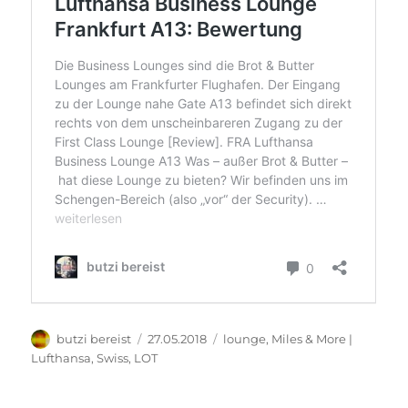
Autor
Veröffentlicht
Kategorien
butzi bereist
27.05.2018
lounge
,
Miles & More |
am
Lufthansa, Swiss, LOT