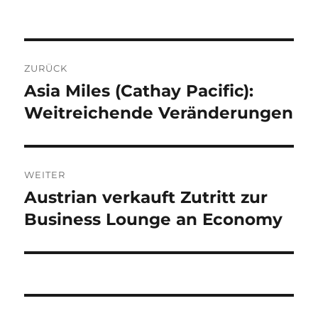
Beitragsnavigation
ZURÜCK
Asia Miles (Cathay Pacific):
Vorheriger
Beitrag:
Weitreichende Veränderungen
WEITER
Austrian verkauft Zutritt zur
Nächster
Beitrag:
Business Lounge an Economy