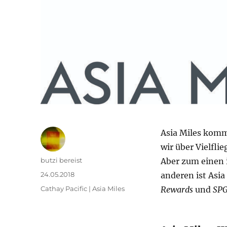
Asia Miles komm
wir über Vielfl
Autor
butzi bereist
Aber zum einen i
Veröffentlicht
24.05.2018
anderen ist Asia
am
Kategorien
Cathay Pacific | Asia Miles
Rewards
und
SP