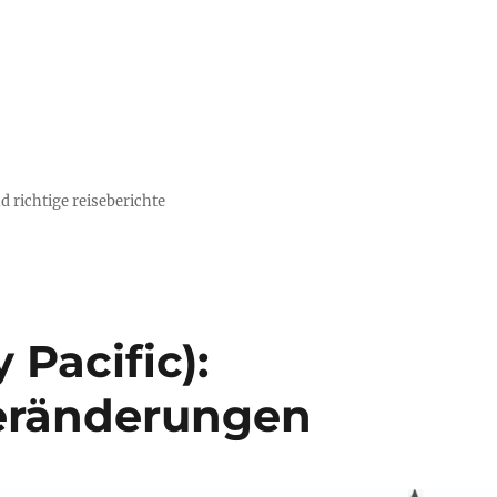
d richtige reiseberichte
 Pacific):
eränderungen