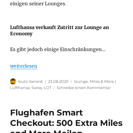
einigen seiner Lounges.
Lufthansa verkauft Zutritt zur Lounge an
Economy
Es gibt jedoch einige Einschränkungen…
„Lufthansa verkauft Zutritt zur Lounge an Econom
weiterlesen
Autor
Veröffentlicht
Kategorien
butzi bereist
23.08.2020
lounge
,
Miles & More |
am
zu
Lufthansa, Swiss, LOT
Schreibe einen Kommentar
Lufthansa
verkauft
Zutritt
Flughafen Smart
zur
Lounge
Checkout: 500 Extra Miles
an
Economy