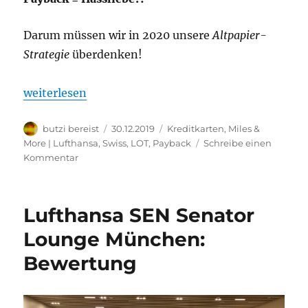
Darum müssen wir in 2020 unsere
Altpapier-
Strategie
überdenken!
„Payback entwickelt sich zur Hassliebe“
weiterlesen
Autor
Veröffentlicht
Kategorien
butzi bereist
30.12.2019
Kreditkarten
,
Miles &
am
More | Lufthansa, Swiss, LOT
,
Payback
Schreibe einen
zu
Kommentar
Payback
entwickelt
sich
Lufthansa SEN Senator
zur
Hassliebe
Lounge München:
Bewertung