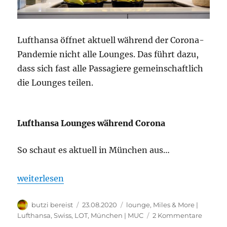
Lufthansa öffnet aktuell während der Corona-
Pandemie nicht alle Lounges. Das führt dazu,
dass sich fast alle Passagiere gemeinschaftlich
die Lounges teilen.
Lufthansa Lounges während Corona
So schaut es aktuell in München aus…
„Lufthansa Lounges während Corona“
weiterlesen
Autor
Veröffentlicht
Kategorien
butzi bereist
23.08.2020
lounge
,
Miles & More |
am
zu
Lufthansa, Swiss, LOT
,
München | MUC
2 Kommentare
Luftha