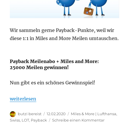
Wir sammeln gerne Payback-Punkte, weil wir
diese 1:1 in Miles and More Meilen umtauschen.
Payback Meilenabo + Miles and More:
25000 Meilen gewinnen!
Nun gibt es ein schönes Gewinnspiel!
„Payback Meilenabo einrichten und 10 x 25000 Mei
weiterlesen
Autor
Veröffentlicht
Kategorien
butzi bereist
12.02.2020
Miles & More | Lufthansa,
am
zu
Swiss, LOT
,
Payback
Schreibe einen Kommentar
Payback