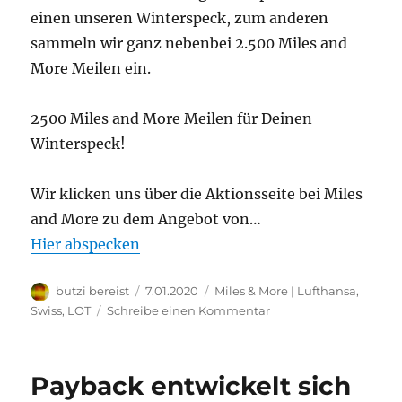
einen unseren Winterspeck, zum anderen
sammeln wir ganz nebenbei 2.500 Miles and
More Meilen ein.
2500 Miles and More Meilen für Deinen
Winterspeck!
Wir klicken uns über die Aktionsseite bei Miles
and More zu dem Angebot von…
Hier abspecken
Autor
Veröffentlicht
Kategorien
butzi bereist
7.01.2020
Miles & More | Lufthansa,
am
zu
Swiss, LOT
Schreibe einen Kommentar
2500
Miles
and
Payback entwickelt sich
More