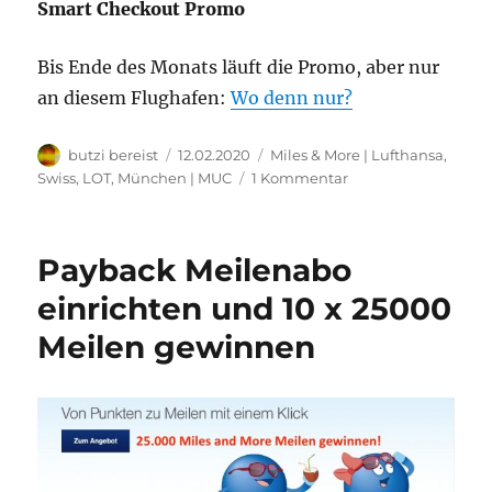
Smart Checkout Promo
Bis Ende des Monats läuft die Promo, aber nur
an diesem Flughafen:
Wo denn nur?
Autor
Veröffentlicht
Kategorien
butzi bereist
12.02.2020
Miles & More | Lufthansa,
am
zu
Swiss, LOT
,
München | MUC
1 Kommentar
Flughafen
Smart
Checkout:
Payback Meilenabo
500
Extra
einrichten und 10 x 25000
Miles
Meilen gewinnen
and
More
Meilen