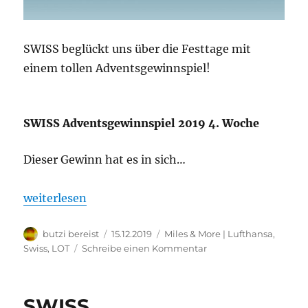
SWISS beglückt uns über die Festtage mit
einem tollen Adventsgewinnspiel!
SWISS Adventsgewinnspiel 2019 4. Woche
Dieser Gewinn hat es in sich…
„SWISS Adventsgewinnspiel 2019 4. Woche“
weiterlesen
Autor
Veröffentlicht
Kategorien
butzi bereist
15.12.2019
Miles & More | Lufthansa,
am
zu
Swiss, LOT
Schreibe einen Kommentar
SWISS
Adventsgewinnspiel
2019
SWISS
4.