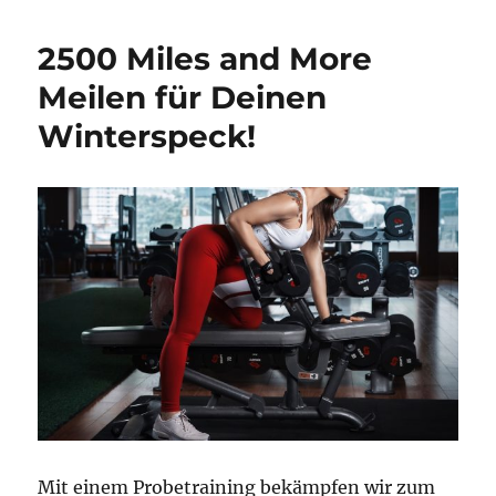
Meilenabo
einrichten
2500 Miles and More
und
10
Meilen für Deinen
x
Winterspeck!
25000
Meilen
gewinnen
Mit einem Probetraining bekämpfen wir zum