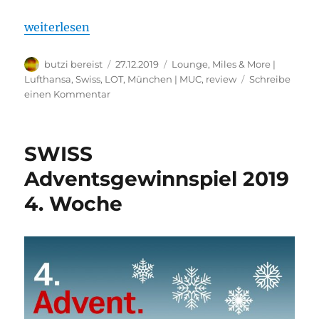
„Lufthansa SEN Senator Lounge München: Bewert
weiterlesen
Autor
Veröffentlicht
Kategorien
butzi bereist
27.12.2019
Lounge
,
Miles & More |
am
Lufthansa, Swiss, LOT
,
München | MUC
,
review
Schreibe
zu
einen Kommentar
Lufthansa
SEN
Senator
SWISS
Lounge
München:
Adventsgewinnspiel 2019
Bewertung
4. Woche