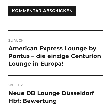
Beitragsnavigation
ZURÜCK
American Express Lounge by
Vorheriger
Beitrag:
Pontus – die einzige Centurion
Lounge in Europa!
WEITER
Neue DB Lounge Düsseldorf
Nächster
Beitrag:
Hbf: Bewertung