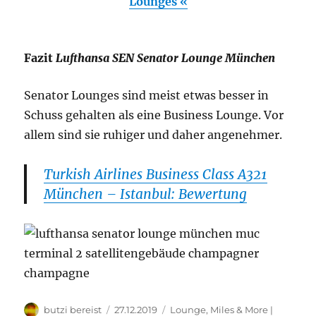
Lounges «
Fazit
Lufthansa SEN Senator Lounge München
Senator Lounges sind meist etwas besser in
Schuss gehalten als eine Business Lounge. Vor
allem sind sie ruhiger und daher angenehmer.
Turkish Airlines Business Class A321
München – Istanbul: Bewertung
Autor
Veröffentlicht
Kategorien
butzi bereist
27.12.2019
Lounge
,
Miles & More |