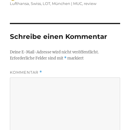
am
Lufthansa, Swiss, LOT
,
München | MUC
,
review
Schreibe einen Kommentar
Deine E-Mail-Adresse wird nicht veröffentlicht.
Erforderliche Felder sind mit
*
markiert
KOMMENTAR
*