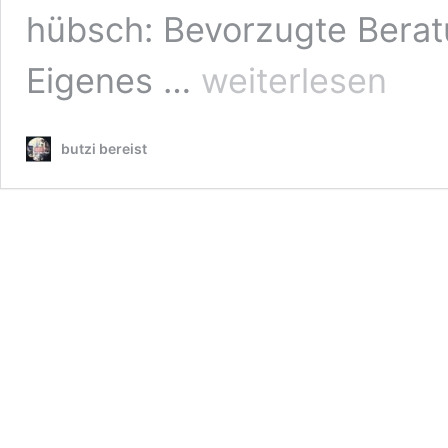
hübsch: Bevorzugte Bera
Lifehack
Eigenes …
weiterlesen
BahnComfort
Status
butzi bereist