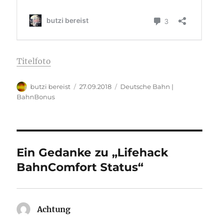
Titelfoto
Autor
Veröffentlicht
Kategorien
butzi bereist
27.09.2018
Deutsche Bahn |
am
BahnBonus
Ein Gedanke zu „Lifehack
BahnComfort Status“
Achtung
sagt: