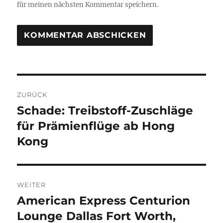
für meinen nächsten Kommentar speichern.
Beitragsnavigation
ZURÜCK
Schade: Treibstoff-Zuschläge
Vorheriger
Beitrag:
für Prämienflüge ab Hong
Kong
WEITER
American Express Centurion
Nächster
Beitrag:
Lounge Dallas Fort Worth,