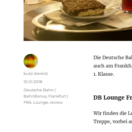
Die Deutsche Ba
auch am Frankfu
Autor
butzi bereist
1. Klasse.
Veröffentlicht
10.01.2018
am
Kategorien
Deutsche Bahn |
BahnBonus
,
Frankfurt |
DB Lounge Fr
FRA
,
Lounge
,
review
Wir finden die 
Treppe, vorbei a