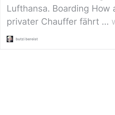
Lufthansa. Boarding How 
Lu
privater Chauffer fährt …
Fi
Cl
Bo
butzi bereist
7
Fr
–
L
An
B