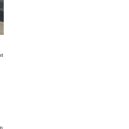
st
en