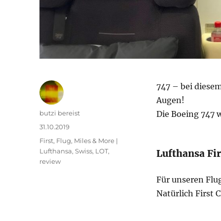
747 – bei diese
Augen!
Autor
butzi bereist
Die Boeing 747 
Veröffentlicht
31.10.2019
am
Kategorien
First
,
Flug
,
Miles & More |
Lufthansa, Swiss, LOT
,
Lufthansa Fir
review
Für unseren Flug
Natürlich First C