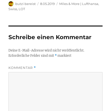
Autor
Veröffentlicht
Kategorien
butzi bereist
8.05.2019
Miles & More | Lufthansa,
am
Swiss, LOT
Schreibe einen Kommentar
Deine E-Mail-Adresse wird nicht veröffentlicht.
Erforderliche Felder sind mit
*
markiert
KOMMENTAR
*