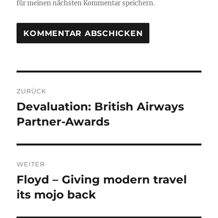
für meinen nächsten Kommentar speichern.
Beitragsnavigation
ZURÜCK
Devaluation: British Airways
Vorheriger
Beitrag:
Partner-Awards
WEITER
Floyd – Giving modern travel
Nächster
Beitrag:
its mojo back