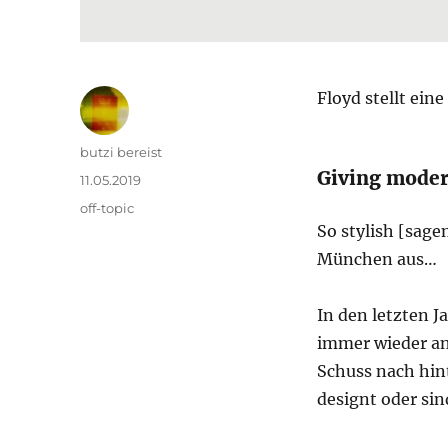
Floyd stellt eine
Autor
butzi bereist
Giving modern
Veröffentlicht
11.05.2019
am
Kategorien
off-topic
So stylish [sage
München aus…
In den letzten 
immer wieder an
Schuss nach hin
designt oder sin