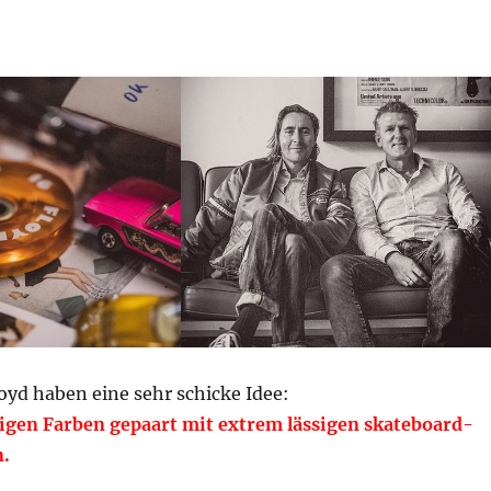
oyd haben eine sehr schicke Idee:
pigen Farben gepaart mit extrem lässigen skateboard-
n.