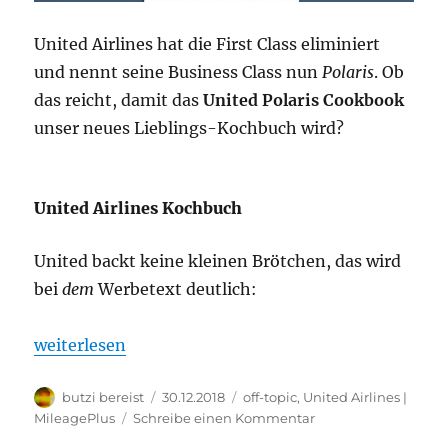
United Airlines hat die First Class eliminiert
und nennt seine Business Class nun
Polaris
. Ob
das reicht, damit das
United Polaris Cookbook
unser neues Lieblings-Kochbuch wird?
United Airlines Kochbuch
United backt keine kleinen Brötchen, das wird
bei
dem
Werbetext deutlich:
„United Airlines Kochbuch – ekliges Essen auch //
weiterlesen
Autor
Veröffentlicht
Kategorien
butzi bereist
30.12.2018
off-topic
,
United Airlines |
am
zu
MileagePlus
Schreibe einen Kommentar
United