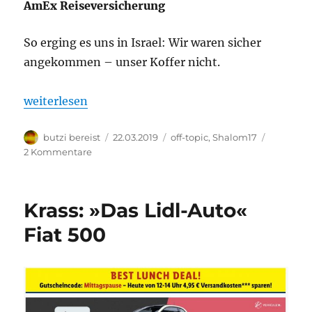
AmEx Reiseversicherung
So erging es uns in Israel: Wir waren sicher
angekommen – unser Koffer nicht.
„Das ist meine Erfahrung mit der AmEx Reiseversic
weiterlesen
Autor
Veröffentlicht
Kategorien
butzi bereist
22.03.2019
off-topic
,
Shalom17
am
zu
2 Kommentare
Das
ist
meine
Krass: »Das Lidl-Auto«
Erfahrung
mit
Fiat 500
der
AmEx
Reiseversicherung!