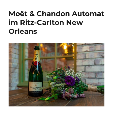
Airlines
Kochbuch
Moët & Chandon Automat
–
ekliges
im Ritz-Carlton New
Essen
Orleans
auch
//unter//
den
Wolken?