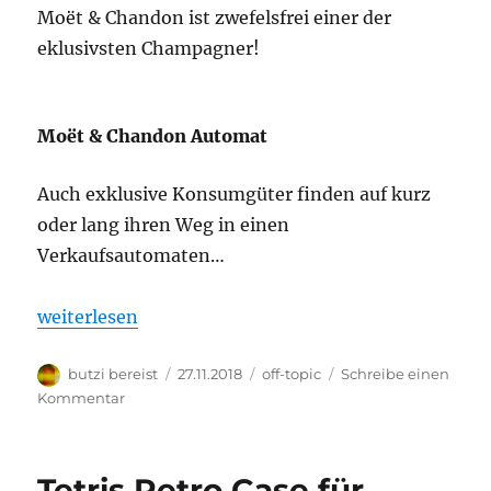
Moët & Chandon ist zwefelsfrei einer der
eklusivsten Champagner!
Moët & Chandon Automat
Auch exklusive Konsumgüter finden auf kurz
oder lang ihren Weg in einen
Verkaufsautomaten…
„Moët & Chandon Automat im Ritz-Carlton New Or
weiterlesen
Autor
Veröffentlicht
Kategorien
butzi bereist
27.11.2018
off-topic
Schreibe einen
am
zu
Kommentar
Moët
&
Chandon
Tetris Retro Case für
Automat