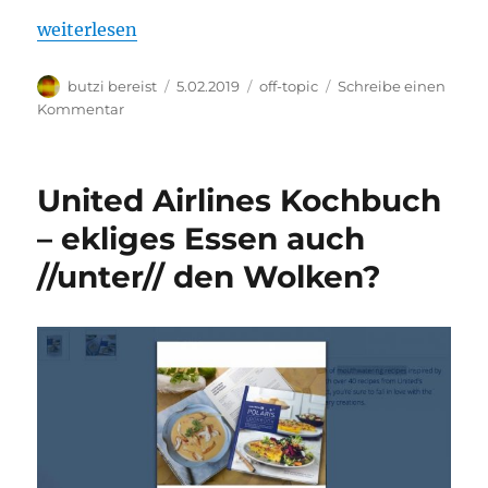
„Krass: »Das Lidl-Auto« Fiat 500“
weiterlesen
Autor
Veröffentlicht
Kategorien
butzi bereist
5.02.2019
off-topic
Schreibe einen
am
zu
Kommentar
Krass:
»Das
Lidl-
United Airlines Kochbuch
Auto«
Fiat
– ekliges Essen auch
500
//unter// den Wolken?