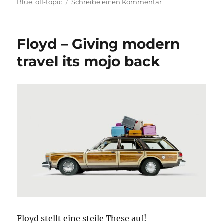
am
zu
Blue
,
off-topic
Schreibe einen Kommentar
Flugscham
bei
KLM?
Floyd – Giving modern
travel its mojo back
Floyd stellt eine steile These auf!