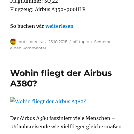
Flugnummer: SQ 22
Flugzeug: Airbus A350-900ULR
„Die TOP 11 der längsten Flüge der 
So buchen wir
weiterlesen
Autor
Veröffentlicht
Kategorien
butzi bereist
25.10.2018
off-topic
Schreibe
am
zu
einen Kommentar
Die
TOP
11
Wohin fliegt der Airbus
der
längsten
A380?
Flüge
der
Welt
Der Airbus A380 fasziniert viele Menschen –
Urlaubsreisende wie Vielflieger gleichermaßen.