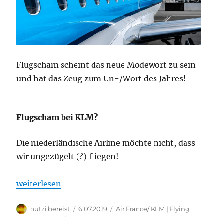
Flugscham scheint das neue Modewort zu sein
und hat das Zeug zum Un-/Wort des Jahres!
Flugscham bei KLM?
Die niederländische Airline möchte nicht, dass
wir ungezügelt (?) fliegen!
„Flugscham bei KLM?“
weiterlesen
Autor
Veröffentlicht
Kategorien
butzi bereist
6.07.2019
Air France/ KLM | Flying