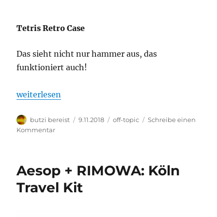
Tetris Retro Case
Das sieht nicht nur hammer aus, das
funktioniert auch!
„Tetris Retro Case für Apple iPhone und Samsung G
weiterlesen
Autor
Veröffentlicht
Kategorien
butzi bereist
9.11.2018
off-topic
Schreibe einen
am
zu
Kommentar
Tetris
Retro
Case
Aesop + RIMOWA: Köln
für
Apple
Travel Kit
iPhone
und
Samsung