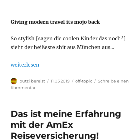
Giving modern travel its mojo back
So stylish [sagen die coolen Kinder das noch?]
sieht der heißeste shit aus München aus…
„Floyd – Giving modern travel its mojo back“
weiterlesen
Autor
Veröffentlicht
Kategorien
butzi bereist
11.05.2019
off-topic
Schreibe einen
am
zu
Kommentar
Floyd
–
Giving
Das ist meine Erfahrung
modern
travel
mit der AmEx
its
Reiseversicherung!
mojo
back