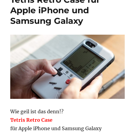
im
Apple iPhone und
Ritz-
Samsung Galaxy
Carlton
New
Orleans
Wie geil ist das denn!?
Tetris Retro Case
für Apple iPhone und Samsung Galaxy