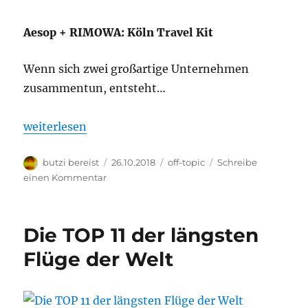
Aesop + RIMOWA: Köln Travel Kit
Wenn sich zwei großartige Unternehmen
zusammentun, entsteht…
„Aesop + RIMOWA: Köln Travel Kit“
weiterlesen
Autor
Veröffentlicht
Kategorien
butzi bereist
26.10.2018
off-topic
Schreibe
am
zu
einen Kommentar
Aesop
+
RIMOWA:
Die TOP 11 der längsten
Köln
Travel
Flüge der Welt
Kit