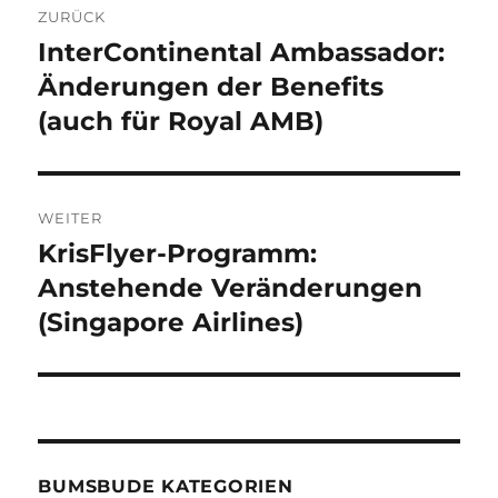
ZURÜCK
InterContinental Ambassador:
Vorheriger
Beitrag:
Änderungen der Benefits
(auch für Royal AMB)
WEITER
KrisFlyer-Programm:
Nächster
Beitrag:
Anstehende Veränderungen
(Singapore Airlines)
BUMSBUDE KATEGORIEN