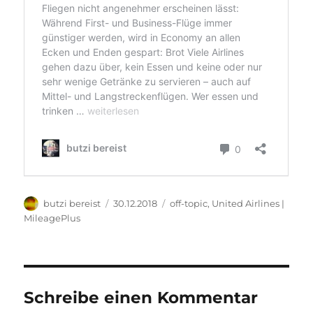
Autor
Veröffentlicht
Kategorien
butzi bereist
30.12.2018
off-topic
,
United Airlines |
am
MileagePlus
Schreibe einen Kommentar