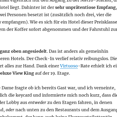
t man eigentlich nur den Abgang zu der Metro-Station, d
otel liegt. Dahinter ist der
sehr unprätentiose Empfang
,
wei Personen besetzt ist (zusätzlich noch drei, vier die
empfangen). Wie es sich für ein Hotel dieser Preisklass
nem der Koffer sofort abgenommen und der Fahrstuhl zu
 ganz oben angesiedelt
. Das ist anders als gemeinhin
ren Hotels. Der Check-In verlief relativ reibungslos. Die
rt alles zur Hand. Dank einer
Virtuoso
-Rate erhielt ich e
eluxe View King
auf der 19. Etage.
Dame fragte ob ich bereits Gast war, und ich verneinte,
glich die keycard und informierte mich noch kurz, dass di
der Lobby aus
entweder
zu den Etagen fahren, in denen
nd,
oder
nach unten zu den Restaurants und dem Ausgan