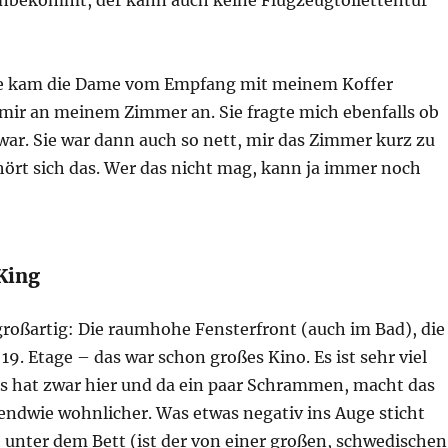
inbekommt, der kann auch keine Flugzeugtoilettentür
se kam die Dame vom Empfang mit meinem Koffer
 mir an meinem Zimmer an. Sie fragte mich ebenfalls ob
 war. Sie war dann auch so nett, mir das Zimmer kurz zu
hört sich das. Wer das nicht mag, kann ja immer noch
King
großartig: Die raumhohe Fensterfront (auch im Bad), die
 19. Etage – das war schon großes Kino. Es ist sehr viel
as hat zwar hier und da ein paar Schrammen, macht das
endwie wohnlicher. Was etwas negativ ins Auge sticht
 unter dem Bett (ist der von einer großen, schwedischen