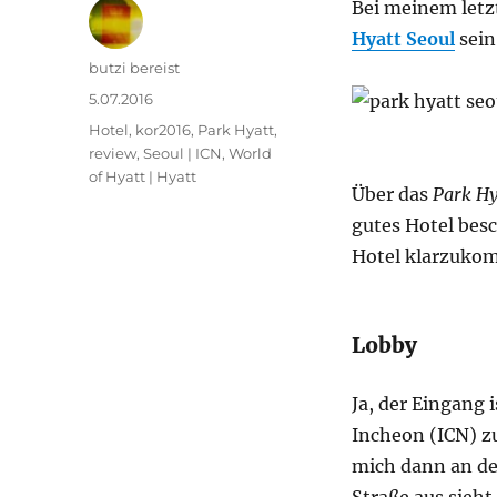
Bei meinem letz
Hyatt Seoul
sein
Autor
butzi bereist
Veröffentlicht
5.07.2016
am
Kategorien
Hotel
,
kor2016
,
Park Hyatt
,
review
,
Seoul | ICN
,
World
of Hyatt | Hyatt
Über das
Park Hy
gutes Hotel bes
Hotel klarzuko
Lobby
Ja, der Eingang i
Incheon (ICN) z
mich dann an de