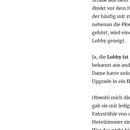
Straße aus sieh
direkt vor dem H
der häufig mit z
nebenan die Pkw 
gehört, wird ei
Lobby gezeigt.
Ja, die
Lobby ist
bekannt aus ande
Dame hatte sofo
Upgrade in ein
D
Obwohl mich die 
gab sie mir ledi
Fahrstühle von 
Hotelzimmer si