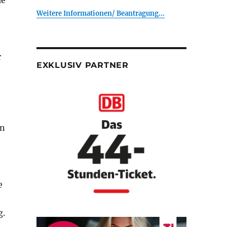
ie
Weitere Informationen/ Beantragung...
e
r
EXKLUSIV PARTNER
in
e
g.