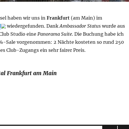
el haben wir uns in
Frankfurt
(am Main) im
l
wiedergefunden. Dank
Ambassador Status
wurde aus
lub Studio eine
Panorama Suite
. Die Buchung habe ich
%-Sale vorgenommen: 2 Nächte kosteten so rund 250
des Club-Zugangs ein sehr fairer Preis.
tal Frankfurt am Main
al Frankfurt am Main, Panorama Suite: Bewertung“