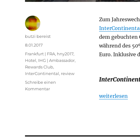
Zum Jahreswechs
InterContinenta
Autor
butzi bereist
dem gebuchten C
Veröffentlicht
8.01.2017
während des 50
am
Kategorien
Frankfurt | FRA
,
hny2017
,
Euro. Inklusive 
Hotel
,
IHG | Ambassador,
Rewards Club
,
InterContinental
,
review
InterContinen
Schreibe einen
zu
Kommentar
InterContinental
„InterContinent
weiterlesen
Frankfurt
am
Main,
Panorama
Suite:
Bewertung