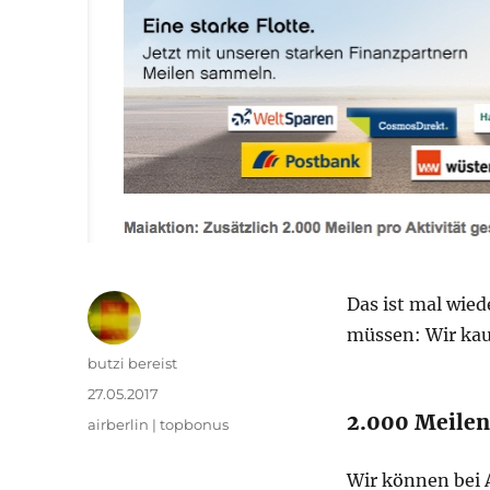
Das ist mal wie
müssen: Wir ka
Autor
butzi bereist
Veröffentlicht
27.05.2017
am
2.000 Meilen
Kategorien
airberlin | topbonus
Wir können bei A