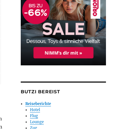
BUTZI BEREIST
Reiseberichte
Hotel
Flug
h
Lounge
in
Zug