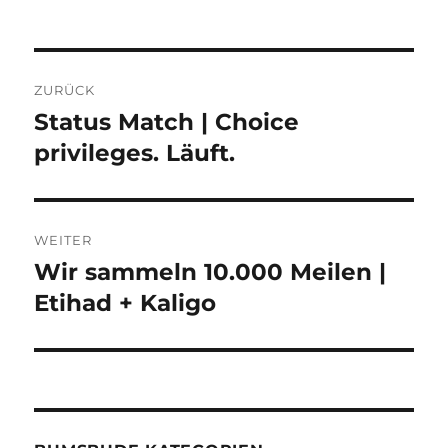
Beitragsnavigation
ZURÜCK
Status Match | Choice
Vorheriger
Beitrag:
privileges. Läuft.
WEITER
Wir sammeln 10.000 Meilen |
Nächster
Beitrag:
Etihad + Kaligo