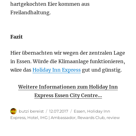
hartgekochten Eier kommen aus
Freilandhaltung.
Fazit
Hier übernachten wir wegen der zentralen Lage
in Essen. Würde die Klimaanlage funktionieren,
wäre das
Holiday Inn Express
gut und günstig.
Weitere Informationen zum Holiday Inn
Express Essen City Centre…
Autor
Veröffentlicht
Kategorien
butzi bereist
12.07.2017
Essen
,
Holiday Inn
am
Express
,
Hotel
,
IHG | Ambassador, Rewards Club
,
review