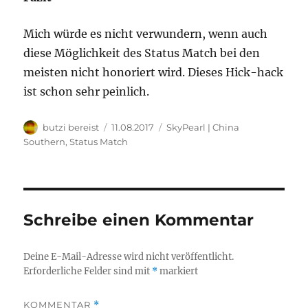
Mich würde es nicht verwundern, wenn auch
diese Möglichkeit des Status Match bei den
meisten nicht honoriert wird. Dieses Hick-hack
ist schon sehr peinlich.
Autor
Veröffentlicht
Kategorien
butzi bereist
11.08.2017
SkyPearl | China
am
Southern
,
Status Match
Schreibe einen Kommentar
Deine E-Mail-Adresse wird nicht veröffentlicht.
Erforderliche Felder sind mit
*
markiert
KOMMENTAR
*