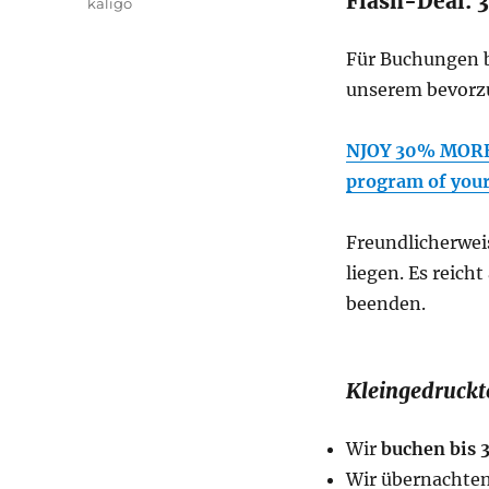
Flash-Deal: 
Kategorien
kaligo
Für Buchungen b
unserem bevorz
NJOY 30% MORE 
program of your
Freundlicherwei
liegen. Es reich
beenden.
Kleingedruckt
Wir
buchen bis 3
Wir übernachten 