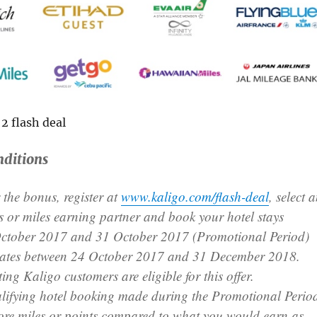
ditions
r the bonus, register at
www.kaligo.com/flash-deal
, select 
ts or miles earning partner and book your hotel stays
ctober 2017 and 31 October 2017 (Promotional Period)
 dates between 24 October 2017 and 31 December 2018.
ing Kaligo customers are eligible for this offer.
alifying hotel booking made during the Promotional Perio
e miles or points compared to what you would earn as