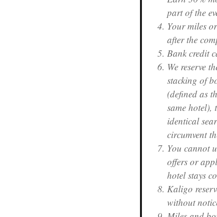
part of the e
Your miles or
after the comp
Bank credit c
We reserve th
stacking of b
(defined as t
same hotel), 
identical sea
circumvent th
You cannot us
offers or app
hotel stays c
Kaligo reserv
without notic
Miles and bo