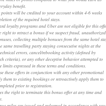
veryday benefit.
 points will be credited to your account within 4-6 weeks
letion of the required hotel stays.
ard loyalty programs and Uber are not eligible for this offe
e right to retract a bonus if we suspect fraud, unauthorized
onuses, collecting multiple bonuses from the same hotel sta
he same travelling party staying consecutive nights at the
technical errors, cancel/rebooking activity (defined by
rch criteria), or any other deceptive behavior attempted to
e limits expressed in these terms and conditions.
e these offers in conjunction with any other promotional
ly them to existing bookings or retroactively apply them to
ompleted prior to registration.
es the right to terminate this bonus offer at any time and
e.
nus miles are issued and redeemed in accordance with you