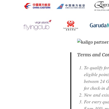
Terms and Con
To qualify fo
eligible poin
between 24 O
for check-in
New and exist
For every qu
Earn 30% mor