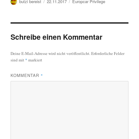
Autor
Veröffentlicht
Kategorien
butzi bereist
22.11.2017
Europcar Privilege
am
Schreibe einen Kommentar
Deine E-Mail-Adresse wird nicht veröffentlicht.
Erforderliche Felder
sind mit
*
markiert
KOMMENTAR
*