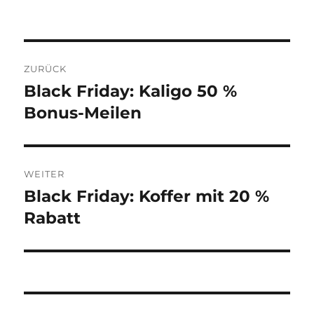
Beitragsnavigation
ZURÜCK
Black Friday: Kaligo 50 %
Vorheriger
Beitrag:
Bonus-Meilen
WEITER
Black Friday: Koffer mit 20 %
Nächster
Beitrag:
Rabatt