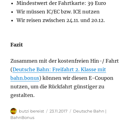
Mindestwert der Fahrtkarte: 39 Euro
Wir müssen IC/EC bzw. ICE nutzen
Wir reisen zwischen 24.11. und 20.12.
Fazit
Zusammen mit der kostenfreien Hin-/ Fahrt
(
Deutsche Bahn: Freifahrt 2. Klasse mit
bahn.bonus
) können wir diesen E-Coupon
nutzen, um die Rückfahrt günstiger zu
gestalten.
Autor
Veröffentlicht
Kategorien
butzi bereist
23.11.2017
Deutsche Bahn |
am
BahnBonus