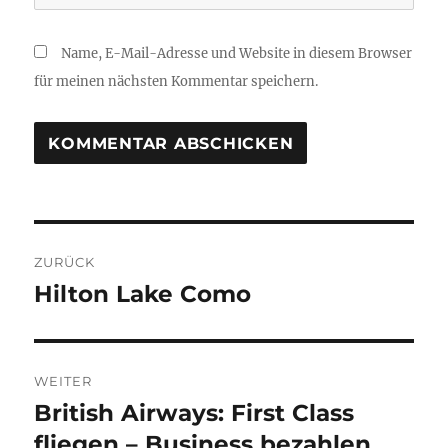
Name, E-Mail-Adresse und Website in diesem Browser
für meinen nächsten Kommentar speichern.
Beitragsnavigation
ZURÜCK
Hilton Lake Como
Vorheriger
Beitrag:
WEITER
British Airways: First Class
Nächster
Beitrag:
fliegen – Business bezahlen