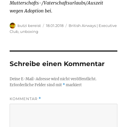
Mutterschafts-/Vaterschaftsurlaubs/Auszeit
wegen Adoption bei
.
Autor
Veröffentlicht
Kategorien
butzi bereist
18.01.2018
British Airways | Executive
am
Club
,
unboxing
Schreibe einen Kommentar
Deine E-Mail-Adresse wird nicht veröffentlicht.
Erforderliche Felder sind mit
*
markiert
KOMMENTAR
*