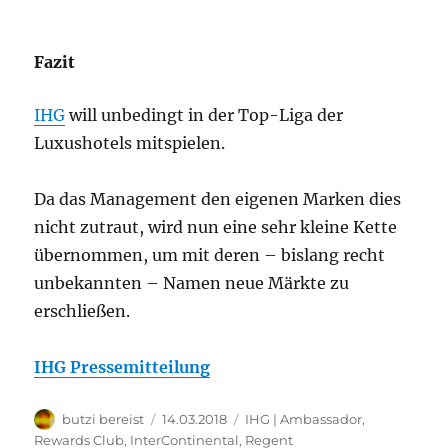
Fazit
IHG
will unbedingt in der Top-Liga der
Luxushotels mitspielen.
Da das Management den eigenen Marken dies
nicht zutraut, wird nun eine sehr kleine Kette
übernommen, um mit deren – bislang recht
unbekannten – Namen neue Märkte zu
erschließen.
IHG Pressemitteilung
Autor
Veröffentlicht
Kategorien
butzi bereist
14.03.2018
IHG | Ambassador,
am
Rewards Club
,
InterContinental
,
Regent