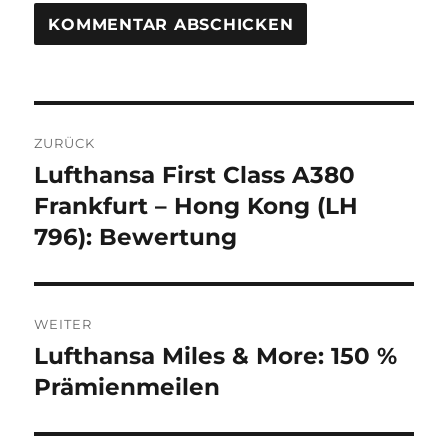
Beitragsnavigation
ZURÜCK
Lufthansa First Class A380
Vorheriger
Beitrag:
Frankfurt – Hong Kong (LH
796): Bewertung
WEITER
Lufthansa Miles & More: 150 %
Nächster
Beitrag:
Prämienmeilen