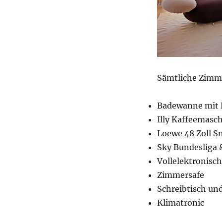
Sämtliche Zimme
Badewanne mit 
Illy Kaffeemasc
Loewe 48 Zoll S
Sky Bundesliga 
Vollelektronisc
Zimmersafe
Schreibtisch un
Klimatronic