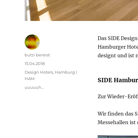
Das SIDE Design
Hamburger Hotel
Autor
butzi bereist
designt und ist 
Veröffentlicht
15.04.2018
am
Kategorien
Design Hotels
,
Hamburg |
HAM
SIDE Hambur
Schlagwörter
uuuuuh…
Zur Wieder-Eröf
Wir finden das 
Messehallen ist 