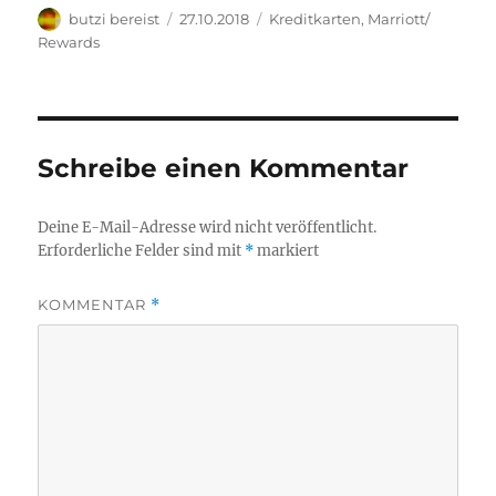
Autor
Veröffentlicht
Kategorien
butzi bereist
27.10.2018
Kreditkarten
,
Marriott/
am
Rewards
Schreibe einen Kommentar
Deine E-Mail-Adresse wird nicht veröffentlicht.
Erforderliche Felder sind mit
*
markiert
KOMMENTAR
*