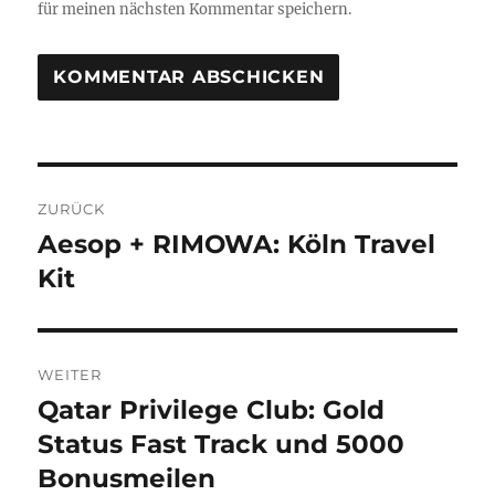
für meinen nächsten Kommentar speichern.
Beitragsnavigation
ZURÜCK
Aesop + RIMOWA: Köln Travel
Vorheriger
Beitrag:
Kit
WEITER
Qatar Privilege Club: Gold
Nächster
Beitrag:
Status Fast Track und 5000
Bonusmeilen