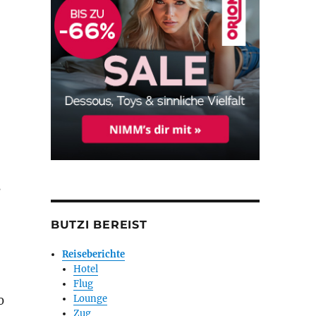
s
BUTZI BEREIST
Reiseberichte
Hotel
Flug
Lounge
0
Zug