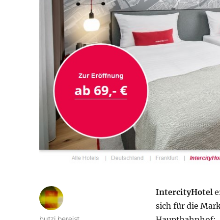
IntercityHotel
e
sich für die Ma
Autor
butzi bereist
Hauptbahnhof: