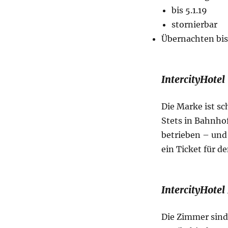
bis 5.1.19
stornierbar
Übernachten bis 
IntercityHotel
Die Marke ist s
Stets in Bahnho
betrieben – und
ein Ticket für d
IntercityHote
Die Zimmer sind