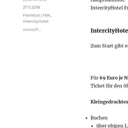
Veröffentlicht
27.11.2018
IntercityHotel 
am
Kategorien
Frankfurt | FRA
,
IntercityHotel
Schlagwörter
uuuuuh…
IntercityHot
Zum Start gibt e
Für
69 Euro je 
Ticket für den 
Kleingedruckte
Buchen
über obigen L