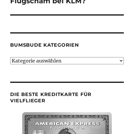
Flugscham bei KLM?
Nächster
Beitrag:
BUMSBUDE KATEGORIEN
Bumsbude
Kategorien
DIE BESTE KREDITKARTE FÜR
VIELFLIEGER