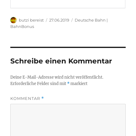
Autor
Veröffentlicht
Kategorien
butzi bereist
27.06.2019
Deutsche Bahn |
am
BahnBonus
Schreibe einen Kommentar
Deine E-Mail-Adresse wird nicht veröffentlicht.
Erforderliche Felder sind mit
*
markiert
KOMMENTAR
*