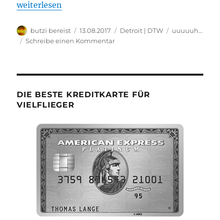
„Detroit Foundation Hotel“
weiterlesen
Autor
Veröffentlicht
Kategorien
Schlagwörter
butzi bereist
13.08.2017
Detroit | DTW
uuuuuh…
am
zu
Schreibe einen Kommentar
Detroit
Foundation
Hotel
DIE BESTE KREDITKARTE FÜR
VIELFLIEGER