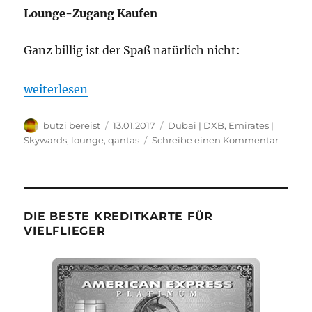
Lounge-Zugang Kaufen
Ganz billig ist der Spaß natürlich nicht:
„Emirates verkauft Zutritt zur First-Class-Lounge
weiterlesen
Autor
Veröffentlicht
Kategorien
butzi bereist
13.01.2017
Dubai | DXB
,
Emirates |
am
zu
Skywards
,
lounge
,
qantas
Schreibe einen Kommentar
Emirat
verkauf
Zutritt
zur
First-
DIE BESTE KREDITKARTE FÜR
Class-
VIELFLIEGER
Loung
(auch
an
Econo