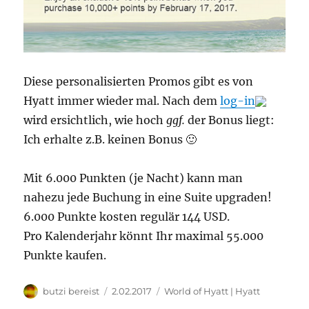
Diese personalisierten Promos gibt es von
Hyatt immer wieder mal. Nach dem
log-in
wird ersichtlich, wie hoch
ggf.
der Bonus liegt:
Ich erhalte z.B. keinen Bonus 🙂
Mit 6.000 Punkten (je Nacht) kann man
nahezu jede Buchung in eine Suite upgraden!
6.000 Punkte kosten regulär 144 USD.
Pro Kalenderjahr könnt Ihr maximal 55.000
Punkte kaufen.
Autor
Veröffentlicht
Kategorien
butzi bereist
2.02.2017
World of Hyatt | Hyatt
am