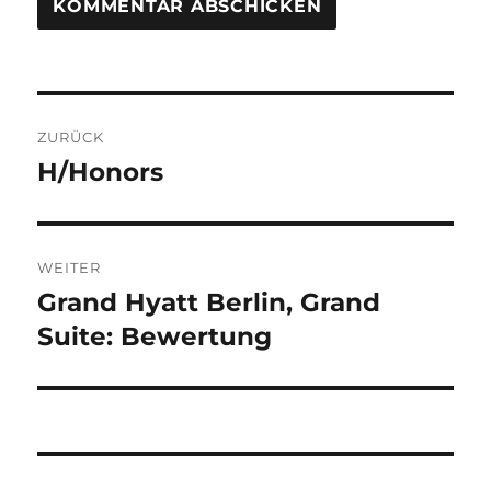
Beitragsnavigation
ZURÜCK
H/Honors
Vorheriger
Beitrag:
WEITER
Grand Hyatt Berlin, Grand
Nächster
Beitrag:
Suite: Bewertung