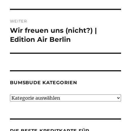
WEITER
Wir freuen uns (nicht?) |
Nächster
Beitrag:
Edition Air Berlin
BUMSBUDE KATEGORIEN
Bumsbude
Kategorien
DIE BESTE KREDITKARTE FÜR