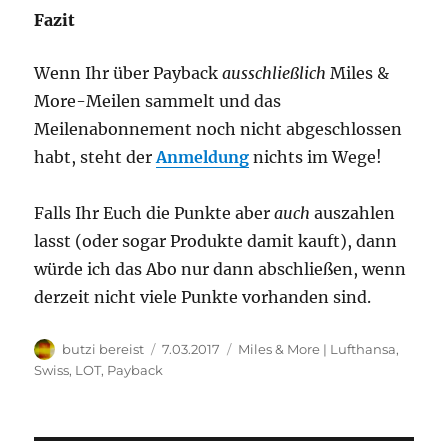
Fazit
Wenn Ihr über Payback
ausschließlich
Miles &
More-Meilen sammelt und das
Meilenabonnement noch nicht abgeschlossen
habt, steht der
Anmeldung
nichts im Wege!
Falls Ihr Euch die Punkte aber
auch
auszahlen
lasst (oder sogar Produkte damit kauft), dann
würde ich das Abo nur dann abschließen, wenn
derzeit nicht viele Punkte vorhanden sind.
Autor
Veröffentlicht
Kategorien
butzi bereist
7.03.2017
Miles & More | Lufthansa,
am
Swiss, LOT
,
Payback