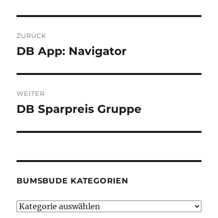
Beitragsnavigation
ZURÜCK
DB App: Navigator
Vorheriger
Beitrag:
WEITER
DB Sparpreis Gruppe
Nächster
Beitrag:
BUMSBUDE KATEGORIEN
Bumsbude