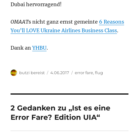
Dubai hervorragend!
OMAAT
s nicht ganz ernst gemeinte
6 Reasons
You’ll LOVE Ukraine Airlines Business Class
.
Dank an
YHBU
.
Autor
Veröffentlicht
Kategorien
butzi bereist
4.06.2017
error fare
,
flug
am
2 Gedanken zu „Ist es eine
Error Fare? Edition UIA“