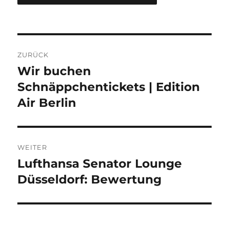
Beitragsnavigation
ZURÜCK
Wir buchen
Vorheriger
Beitrag:
Schnäppchentickets | Edition
Air Berlin
WEITER
Lufthansa Senator Lounge
Nächster
Beitrag:
Düsseldorf: Bewertung