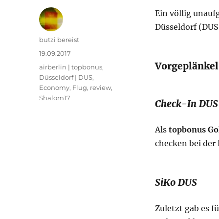
Ein völlig unauf
Düsseldorf (DUS
Autor
butzi bereist
Veröffentlicht
19.09.2017
am
Vorgeplänkel
Kategorien
airberlin | topbonus
,
Düsseldorf | DUS
,
Economy
,
Flug
,
review
,
Shalom17
Check-In DUS
Als
topbonus Go
checken bei der 
SiKo DUS
Zuletzt gab es fü