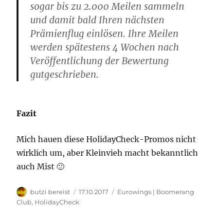
sogar bis zu 2.‍000 Meilen sammeln
und damit bald Ihren nächsten
Prämienflug einlösen. Ihre Meilen
werden spätestens 4 Wochen nach
Veröffentlichung der Bewertung
gutgeschrieben.
Fazit
Mich hauen diese HolidayCheck-Promos nicht
wirklich um, aber Kleinvieh macht bekanntlich
auch Mist 🙂
Autor
Veröffentlicht
Kategorien
butzi bereist
17.10.2017
Eurowings | Boomerang
am
Club
,
HolidayCheck