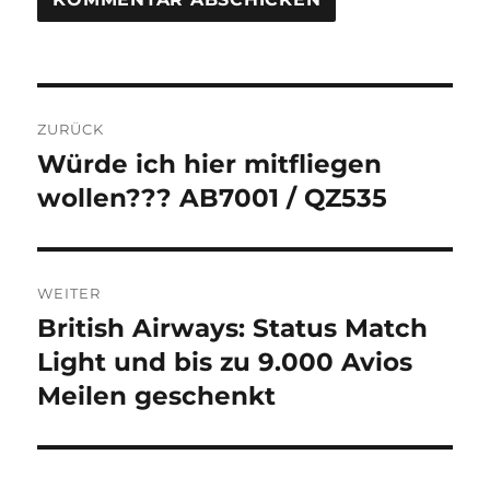
Beitragsnavigation
ZURÜCK
Würde ich hier mitfliegen
Vorheriger
Beitrag:
wollen??? AB7001 / QZ535
WEITER
British Airways: Status Match
Nächster
Beitrag:
Light und bis zu 9.000 Avios
Meilen geschenkt