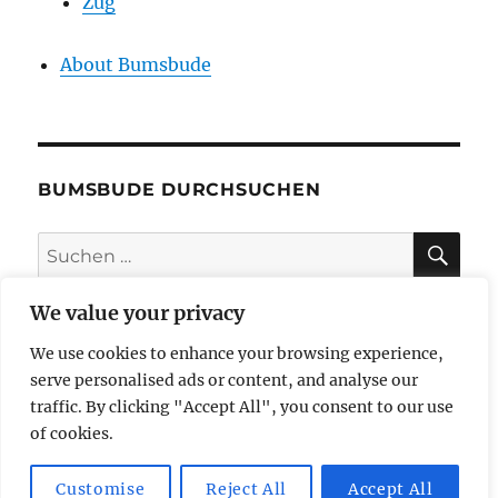
Zug
About Bumsbude
BUMSBUDE DURCHSUCHEN
SU
Suche
nach:
We value your privacy
We use cookies to enhance your browsing experience,
impressum
serve personalised ads or content, and analyse our
traffic. By clicking "Accept All", you consent to our use
datenschutzerklärung
of cookies.
Customise
Reject All
Accept All
butzi bereist
Mit Stolz präsentiert von WordPress