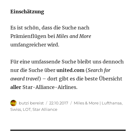
Einschätzung
Es ist schön, dass die Suche nach
Prämienflügen bei
Miles and More
umfangreicher wird.
Für eine umfassende Suche bleibt uns dennoch
nur die Suche über
united.com
(
Search for
award travel
) – dort gibt es die beste Übersicht
aller
Star-Alliance-Airlines.
Autor
Veröffentlicht
Kategorien
butzi bereist
22.10.2017
Miles & More | Lufthansa,
am
Swiss, LOT
,
Star Alliance