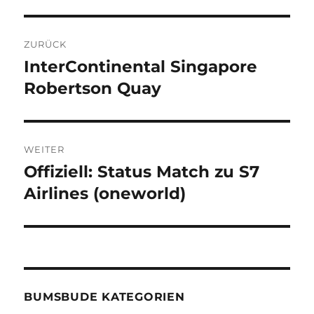
Beitragsnavigation
ZURÜCK
InterContinental Singapore
Vorheriger
Beitrag:
Robertson Quay
WEITER
Offiziell: Status Match zu S7
Nächster
Beitrag:
Airlines (oneworld)
BUMSBUDE KATEGORIEN