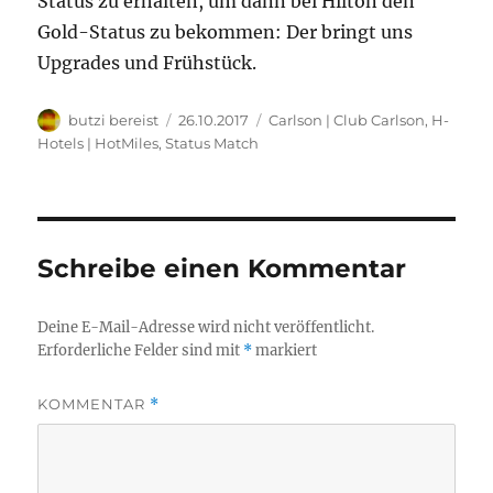
Status zu erhalten, um dann bei Hilton den
Gold-Status zu bekommen: Der bringt uns
Upgrades und Frühstück.
Autor
Veröffentlicht
Kategorien
butzi bereist
26.10.2017
Carlson | Club Carlson
,
H-
am
Hotels | HotMiles
,
Status Match
Schreibe einen Kommentar
Deine E-Mail-Adresse wird nicht veröffentlicht.
Erforderliche Felder sind mit
*
markiert
KOMMENTAR
*