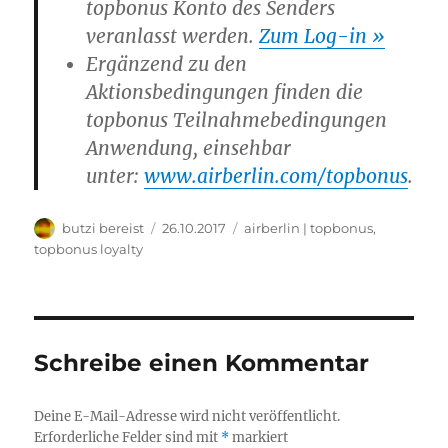
topbonus Konto des Senders
veranlasst werden.
Zum Log-in »
Ergänzend zu den
Aktionsbedingungen finden die
topbonus Teilnahmebedingungen
Anwendung, einsehbar
unter:
www.airberlin.com/topbonus
.
Autor
Veröffentlicht
Kategorien
butzi bereist
26.10.2017
airberlin | topbonus
,
am
topbonus loyalty
Schreibe einen Kommentar
Deine E-Mail-Adresse wird nicht veröffentlicht.
Erforderliche Felder sind mit
*
markiert