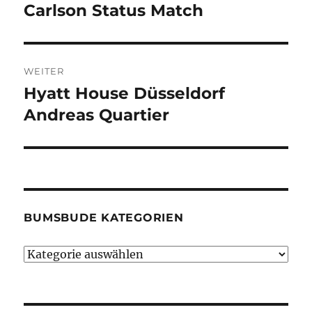
Beitrag:
Carlson Status Match
WEITER
Hyatt House Düsseldorf
Nächster
Beitrag:
Andreas Quartier
BUMSBUDE KATEGORIEN
Bumsbude
Kategorien