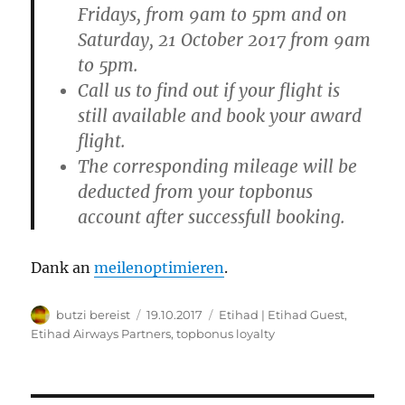
Fridays, from 9am to 5pm and on
Saturday, 21 October 2017 from 9am
to 5pm.
Call us to find out if your flight is
still available and book your award
flight.
The corresponding mileage will be
deducted from your topbonus
account after successfull booking.
Dank an
meilenoptimieren
.
Autor
Veröffentlicht
Kategorien
butzi bereist
19.10.2017
Etihad | Etihad Guest
,
am
Etihad Airways Partners
,
topbonus loyalty