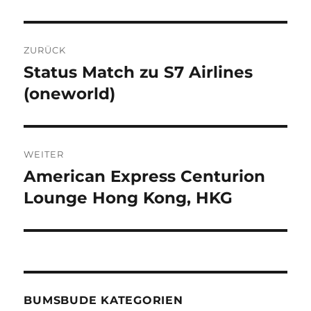
Beitragsnavigation
ZURÜCK
Status Match zu S7 Airlines
Vorheriger
Beitrag:
(oneworld)
WEITER
American Express Centurion
Nächster
Beitrag:
Lounge Hong Kong, HKG
BUMSBUDE KATEGORIEN