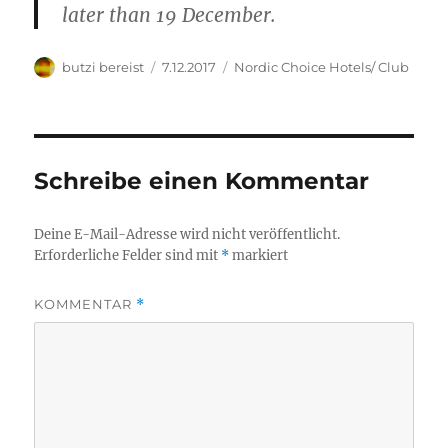
later than 19 December.
Autor
Veröffentlicht
Kategorien
butzi bereist
7.12.2017
Nordic Choice Hotels/ Club
am
Schreibe einen Kommentar
Deine E-Mail-Adresse wird nicht veröffentlicht.
Erforderliche Felder sind mit
*
markiert
KOMMENTAR
*