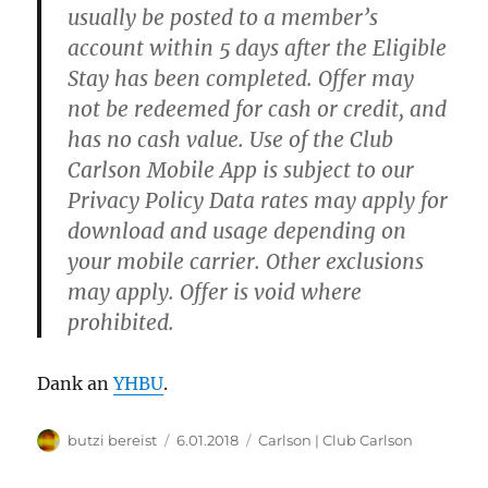
usually be posted to a member’s
account within 5 days after the Eligible
Stay has been completed. Offer may
not be redeemed for cash or credit, and
has no cash value. Use of the Club
Carlson Mobile App is subject to our
Privacy Policy Data rates may apply for
download and usage depending on
your mobile carrier. Other exclusions
may apply. Offer is void where
prohibited.
Dank an
YHBU
.
Autor
Veröffentlicht
Kategorien
butzi bereist
6.01.2018
Carlson | Club Carlson
am