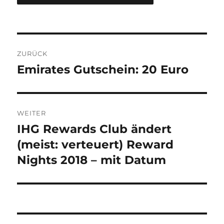
Beitragsnavigation
ZURÜCK
Emirates Gutschein: 20 Euro
Vorheriger
Beitrag:
WEITER
IHG Rewards Club ändert
Nächster
Beitrag:
(meist: verteuert) Reward
Nights 2018 – mit Datum