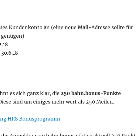
eues Kundenkonto an (eine neue Mail-Adresse sollte für
o genügen)
2.18
 30.6.18
hnt es sich ganz klar, die
250 bahn.bonus-Punkte
iese sind um einiges mehr wert als 250 Meilen.
ung HRS Bonusprogramm
 die Anmeldung zu bahn.bonus gibt es aktuell 250 Punk