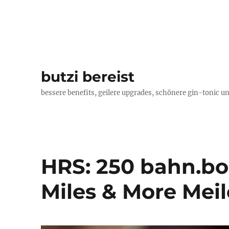
butzi bereist
bessere benefits, geilere upgrades, schönere gin-tonic un
HRS: 250 bahn.bo
Miles & More Mei