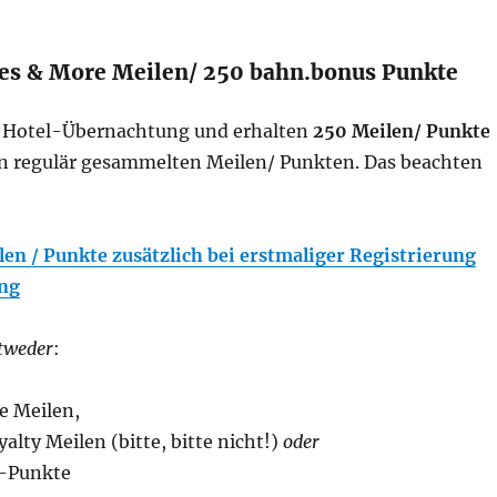
es & More Meilen/ 250 bahn.bonus Punkte
e Hotel-Übernachtung und erhalten
250 Meilen/ Punkte
n regulär gesammelten Meilen/ Punkten. Das beachten
len / Punkte zusätzlich bei erstmaliger Registrierung
ng
tweder
:
e Meilen,
alty Meilen (bitte, bitte nicht!)
oder
-Punkte