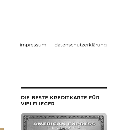
impressum
datenschutzerklärung
DIE BESTE KREDITKARTE FÜR
VIELFLIEGER