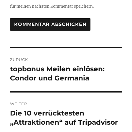
für meinen nächsten Kommentar speichern.
Beitragsnavigation
ZURÜCK
topbonus Meilen einlösen:
Vorheriger
Beitrag:
Condor und Germania
WEITER
Die 10 verrücktesten
Nächster
Beitrag:
„Attraktionen“ auf Tripadvisor