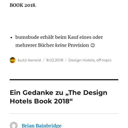
BOOK 2018
.
bumsbude erhält beim Kauf eines oder
mehrerer Bücher
keine
Provision 😉
Autor
Veröffentlicht
Kategorien
butzi bereist
8.02.2018
Design Hotels
,
off-topic
am
Ein Gedanke zu „The Design
Hotels Book 2018“
Brian Bainbridge
sagt: