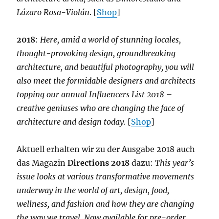
Lázaro Rosa-Violán
. [
Shop
]
2018
:
Here, amid a world of stunning locales,
thought-provoking design, groundbreaking
architecture, and beautiful photography, you will
also meet the formidable designers and architects
topping our annual Influencers List 2018 –
creative geniuses who are changing the face of
architecture and design today
. [
Shop
]
Aktuell erhalten wir zu der Ausgabe 2018 auch
das Magazin
Directions 2018
dazu:
This year’s
issue looks at various transformative movements
underway in the world of art, design, food,
wellness, and fashion and how they are changing
the way we travel. Now available for pre-order,