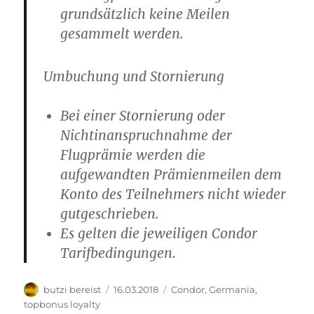
grundsätzlich keine Meilen
gesammelt werden.
Umbuchung und Stornierung
Bei einer Stornierung oder
Nichtinanspruchnahme der
Flugprämie werden die
aufgewandten Prämienmeilen dem
Konto des Teilnehmers nicht wieder
gutgeschrieben.
Es gelten die jeweiligen Condor
Tarifbedingungen.
Autor
Veröffentlicht
Kategorien
butzi bereist
16.03.2018
Condor
,
Germania
,
am
topbonus loyalty