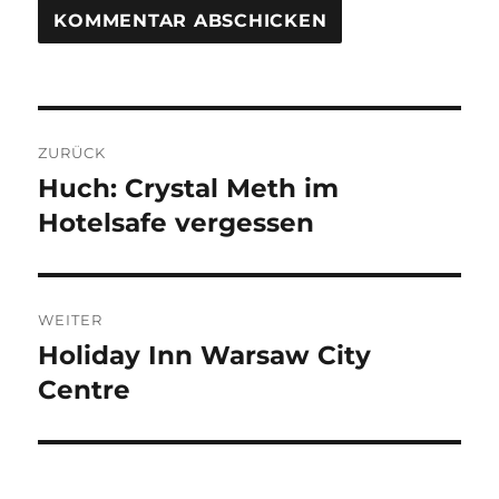
Beitragsnavigation
ZURÜCK
Huch: Crystal Meth im
Vorheriger
Beitrag:
Hotelsafe vergessen
WEITER
Holiday Inn Warsaw City
Nächster
Beitrag:
Centre