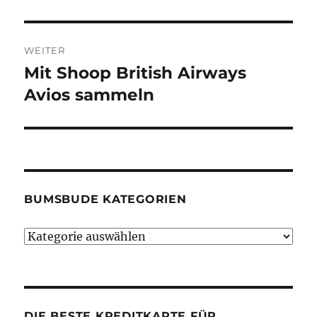
WEITER
Mit Shoop British Airways
Nächster
Beitrag:
Avios sammeln
BUMSBUDE KATEGORIEN
Bumsbude
Kategorien
DIE BESTE KREDITKARTE FÜR