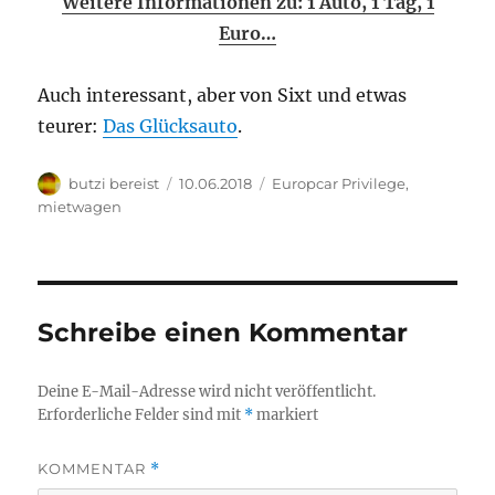
Weitere Informationen zu: 1 Auto, 1 Tag, 1
Euro…
Auch interessant, aber von Sixt und etwas
teurer:
Das Glücksauto
.
Autor
Veröffentlicht
Kategorien
butzi bereist
10.06.2018
Europcar Privilege
,
am
mietwagen
Schreibe einen Kommentar
Deine E-Mail-Adresse wird nicht veröffentlicht.
Erforderliche Felder sind mit
*
markiert
KOMMENTAR
*