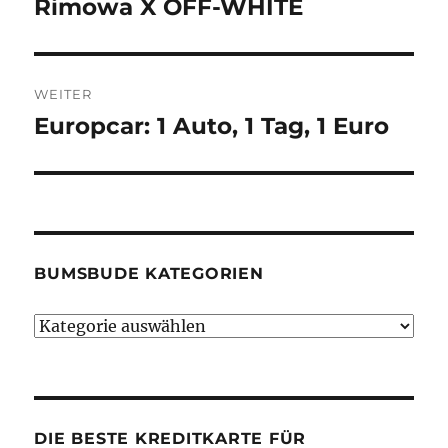
Rimowa X OFF-WHITE
Vorheriger
Beitrag:
WEITER
Europcar: 1 Auto, 1 Tag, 1 Euro
Nächster
Beitrag:
BUMSBUDE KATEGORIEN
Bumsbude
Kategorien
DIE BESTE KREDITKARTE FÜR