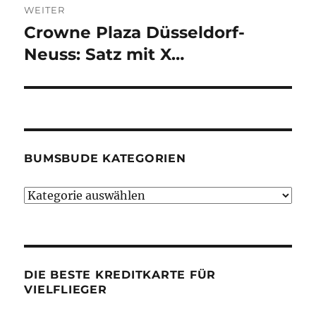
WEITER
Crowne Plaza Düsseldorf-
Nächster
Beitrag:
Neuss: Satz mit X…
BUMSBUDE KATEGORIEN
Bumsbude
Kategorien
DIE BESTE KREDITKARTE FÜR
VIELFLIEGER