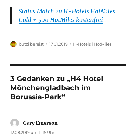
Status Match zu H-Hotels HotMiles
Gold + 500 HotMiles kostenfrei
Autor
Veröffentlicht
Kategorien
butzi bereist
17.01.2019
H-Hotels | HotMiles
am
3 Gedanken zu „H4 Hotel
Mönchengladbach im
Borussia-Park“
Gary Emerson
sagt:
12.08.2019 um 11:15 Uhr