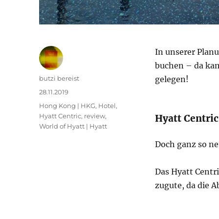
In unserer Plan
buchen – da ka
Autor
butzi bereist
gelegen!
Veröffentlicht
28.11.2019
am
Kategorien
Hong Kong | HKG
,
Hotel
,
Hyatt Centric
,
review
,
Hyatt Centri
World of Hyatt | Hyatt
Doch ganz so neu
Das Hyatt Centri
zugute, da die A